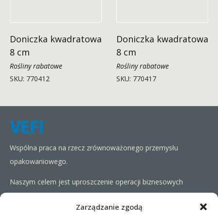
Doniczka kwadratowa
Doniczka kwadratowa
8 cm
8 cm
Rośliny rabatowe
Rośliny rabatowe
SKU: 770412
SKU: 770417
Wspólna praca na rzecz zrównoważonego przemysłu
opakowaniowego.
Naszym celem jest uproszczenie operacji biznesowych
naszych klientów, promowanie zrównoważonego rozwoju i
Zarządzanie zgodą
zwiększanie rentowności poprzez dostarczanie im