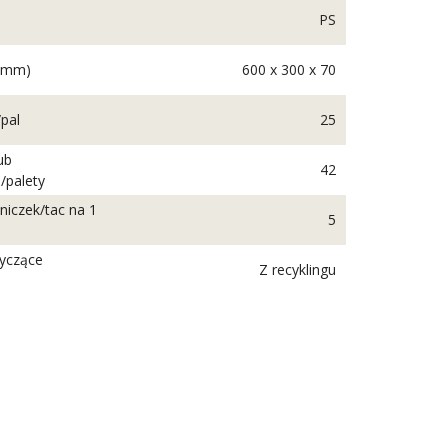
PS
(mm)
600 x 300 x 70
/pal
25
ub
42
/palety
niczek/tac na 1
5
tyczące
Z recyklingu