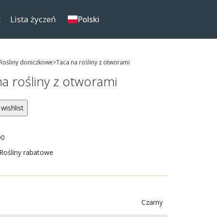
t
Lista życzeń
Polski
ośliny doniczkowe>Taca na rośliny
z otworami
na rośliny z otworami
wishlist
00
Rośliny rabatowe
Czarny