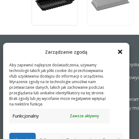
Zarządzanie zgodą
Wspólna praca na rzecz zrównoważonego przemysł
Aby zapewnić najlepsze doświadczenia, używamy
technologii takich jak pliki cookie do przechowywania
i/lub uzyskiwania dostępu do informacji o urządzeniu.
Naszym celem jest uproszczenie operacji biznesowy
Wyrażenie zgody na te technologie umożliwi nam
odpowiednich produktów i usług.
przetwarzanie danych, takich jak zachowanie podczas
przeglądania lub unikalne identyfikatory na tej stronie.
Brak zgody lub jej wycofanie może negatywnie wpłynąć
Jako specjaliści współpracujemy z naszymi partnera
na niektóre funkcje.
możliwościami produkcyjnymi, a w razie potrzeby moż
Funkcjonalny
Zawsze aktywny
POLITYKA PRYWATNOŚCI
- ©2026 VEFI