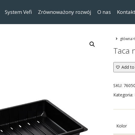
System Vefi
Zrównoważony rozwój
O nas
Kontak
główna>R
Taca 
Add to 
SKU:
7605
Kategoria:
Kolor