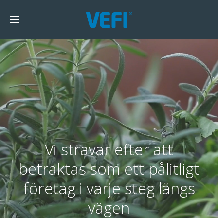
Vi strävar efter att
betraktas som ett pålitligt
företag i varje steg längs
vägen