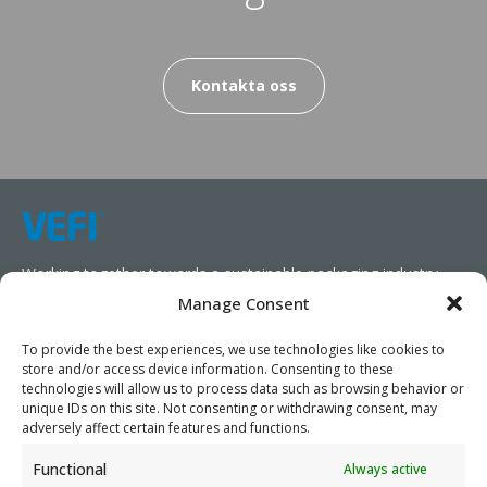
Kontakta oss
Working together towards a sustainable packaging industry.
Manage Consent
We aim to simplify our customers’ business operations,
promote sustainability, and increase profitability by providing
To provide the best experiences, we use technologies like cookies to
store and/or access device information. Consenting to these
them with the appropriate products and services.
technologies will allow us to process data such as browsing behavior or
unique IDs on this site. Not consenting or withdrawing consent, may
As specialists, we collaborate with our partners to design
adversely affect certain features and functions.
packaging products that prioritize circularity. We have our own
Functional
Always active
production capabilities and can also trade products as needed,