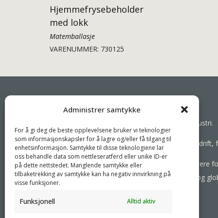
Hjemmefrysebeholder
med lokk
Matemballasje
VARENUMMER: 730125
Administrer samtykke
Samarbeider mot en bærekraftig emballasjeindustri.
For å gi deg de beste opplevelsene bruker vi teknologier
som informasjonskapsler for å lagre og/eller få tilgang til
Vi har som mål å forenkle kundenes forretningsdrift
enhetsinformasjon. Samtykke til disse teknologiene lar
oss behandle data som nettleseratferd eller unike ID-er
Som spesialister samarbeider vi med våre partnere fo
på dette nettstedet. Manglende samtykke eller
tilbaketrekking av samtykke kan ha negativ innvirkning på
produkter etter behov, og betjene både lokale og glo
visse funksjoner.
Funksjonell
Alltid aktiv