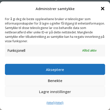
Vi har som mål å forenkle kundenes forretningsdrift, fremme
Administrer samtykke
bærekraft og øke lønnsomheten ved å tilby dem passende
For å gi deg de beste opplevelsene bruker vi teknologier som
produkter og tjenester.
informasjonskapsler for å lagre og/eller få tilgang til enhetsinformasjon.
Samtykke til disse teknologiene lar oss behandle data som
Som spesialister samarbeider vi med våre partnere for å
nettleseratferd eller unike ID-er på dette nettstedet. Manglende
samtykke eller tilbaketrekking av samtykke kan ha negativ innvirkning på
designe emballasjeprodukter som prioriterer sirkularitet. Vi har
visse funksjoner.
egen produksjonskapasitet og kan også handle produkter etter
Funksjonell
Alltid aktiv
behov, og betjene både lokale og globale markeder.
Akseptere
PERSONVERNERKLÆRING
- ©2026 VEFI
Benekte
Lagre innstillinger
{tittel}
{tittel}