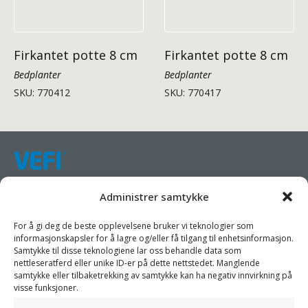
Firkantet potte 8 cm
Firkantet potte 8 cm
Bedplanter
Bedplanter
SKU: 770412
SKU: 770417
Samarbeider mot en bærekraftig emballasjeindustri.
Administrer samtykke
Vi har som mål å forenkle kundenes forretningsdrift, fremme
For å gi deg de beste opplevelsene bruker vi teknologier som
bærekraft og øke lønnsomheten ved å tilby dem passende
informasjonskapsler for å lagre og/eller få tilgang til enhetsinformasjon.
Samtykke til disse teknologiene lar oss behandle data som
produkter og tjenester.
nettleseratferd eller unike ID-er på dette nettstedet. Manglende
samtykke eller tilbaketrekking av samtykke kan ha negativ innvirkning på
Som spesialister samarbeider vi med våre partnere for å
visse funksjoner.
designe emballasjeprodukter som prioriterer sirkularitet. Vi har