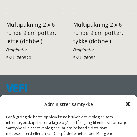
Multipakning 2 x 6
Multipakning 2 x 6
runde 9 cm potter,
runde 9 cm potter,
lette (dobbel)
tykke (dobbel)
Bedplanter
Bedplanter
SKU: 760820
SKU: 760821
Samarbeider mot en bærekraftig emballasjeindustri.
Administrer samtykke
Vi har som mål å forenkle kundenes forretningsdrift, fremme
For å gi deg de beste opplevelsene bruker vi teknologier som
bærekraft og øke lønnsomheten ved å tilby dem passende
informasjonskapsler for å lagre og/eller få tilgang til enhetsinformasjon.
Samtykke til disse teknologiene lar oss behandle data som
produkter og tjenester.
nettleseratferd eller unike ID-er på dette nettstedet. Manglende