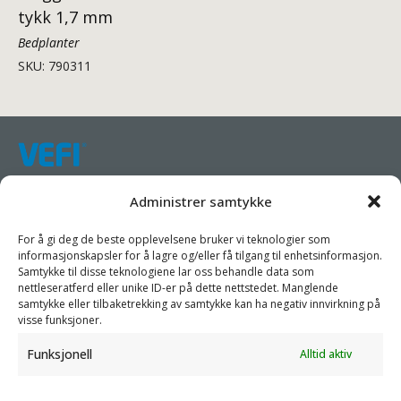
tykk 1,7 mm
Bedplanter
SKU: 790311
Samarbeider mot en bærekraftig emballasjeindustri.
Administrer samtykke
Vi har som mål å forenkle kundenes forretningsdrift, fremme
For å gi deg de beste opplevelsene bruker vi teknologier som
bærekraft og øke lønnsomheten ved å tilby dem passende
informasjonskapsler for å lagre og/eller få tilgang til enhetsinformasjon.
Samtykke til disse teknologiene lar oss behandle data som
produkter og tjenester.
nettleseratferd eller unike ID-er på dette nettstedet. Manglende
samtykke eller tilbaketrekking av samtykke kan ha negativ innvirkning på
Som spesialister samarbeider vi med våre partnere for å
visse funksjoner.
designe emballasjeprodukter som prioriterer sirkularitet. Vi har
Funksjonell
Alltid aktiv
egen produksjonskapasitet og kan også handle produkter etter
behov, og betjene både lokale og globale markeder.