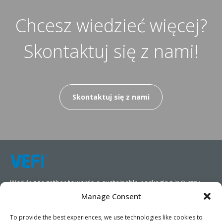
Chcesz wiedzieć więcej?
Skontaktuj się z nami!
Skontaktuj się z nami
Working together towards a sustainable packaging industry.
Manage Consent
We aim to simplify our customers’ business operations,
promote sustainability, and increase profitability by providing
To provide the best experiences, we use technologies like cookies to