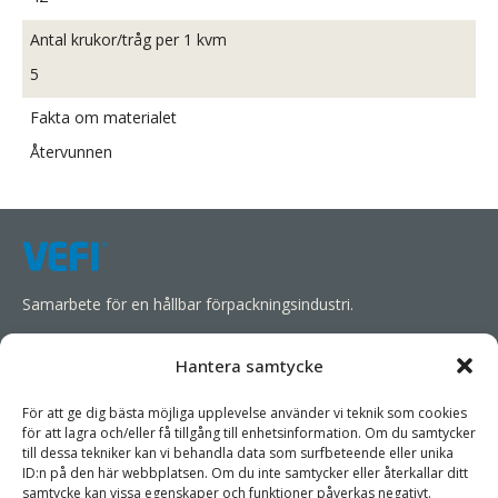
Antal krukor/tråg per 1 kvm
5
Fakta om materialet
Återvunnen
Samarbete för en hållbar förpackningsindustri.
Vi strävar efter att förenkla våra kunders affärsverksamhet,
Hantera samtycke
främja hållbarhet och öka lönsamheten genom att förse dem
med lämpliga produkter och tjänster.
För att ge dig bästa möjliga upplevelse använder vi teknik som cookies
för att lagra och/eller få tillgång till enhetsinformation. Om du samtycker
till dessa tekniker kan vi behandla data som surfbeteende eller unika
Som specialister samarbetar vi med våra partners för att
ID:n på den här webbplatsen. Om du inte samtycker eller återkallar ditt
utforma förpackningsprodukter som prioriterar cirkularitet. Vi
samtycke kan vissa egenskaper och funktioner påverkas negativt.