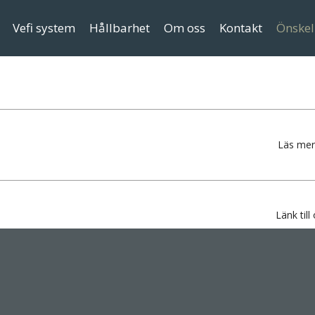
Vefi system
Hållbarhet
Om oss
Kontakt
Önskel
Läs me
Länk till