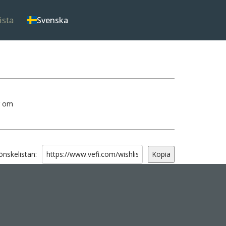
ista
Svenska
r om
 önskelistan:
Kopia