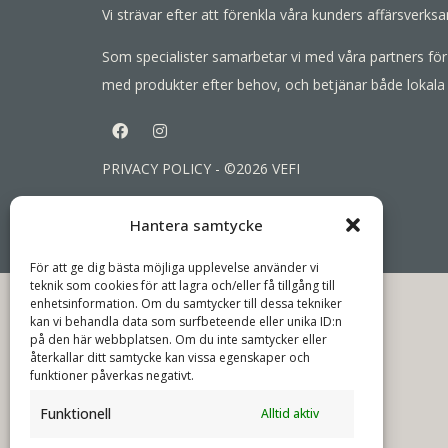
Vi strävar efter att förenkla våra kunders affärsver
Som specialister samarbetar vi med våra partners för 
med produkter efter behov, och betjänar både lokala
PRIVACY POLICY
- ©2026 VEFI
Hantera samtycke
För att ge dig bästa möjliga upplevelse använder vi
teknik som cookies för att lagra och/eller få tillgång till
enhetsinformation. Om du samtycker till dessa tekniker
kan vi behandla data som surfbeteende eller unika ID:n
på den här webbplatsen. Om du inte samtycker eller
återkallar ditt samtycke kan vissa egenskaper och
funktioner påverkas negativt.
Funktionell
Alltid aktiv