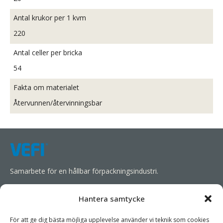
Antal krukor per 1 kvm
220
Antal celler per bricka
54
Fakta om materialet
Återvunnen/återvinningsbar
Samarbete för en hållbar förpackningsindustri.
Vi strävar efter att förenkla våra kunders affärsverksamhet,
Hantera samtycke
främja hållbarhet och öka lönsamheten genom att förse dem
med lämpliga produkter och tjänster.
För att ge dig bästa möjliga upplevelse använder vi teknik som cookies